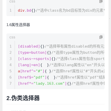
css
1
div
.bd
{}
/*选中class名为bd且标签为div的元素*/
1.6属性选择器
css
1
[disabled]
{}
/*选择带有属性disabled的所有元素*
2
[type=button]
{}
/*选择type属性为button的所有
3
[class~=sports]
{}
/*选择class属性包含sports
4
[lang|=en]
{  }
/*选择以lang属性以"en"开头以及
5
a
[href^=
"#"
]
{ }
/*选择href属性以"#"开头的a元素
6
[href$=
"pdf"
]
{  }
/*选择href属性以"pdf"结尾的
7
[href*=
"lady.163.com"
]
{}
/*选择href属性中包含"
2.伪类选择器