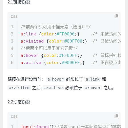
2.1链接伪类
css
1
/*前两个只可用于描元素（链接）*/
2
a
:link
 {
color
:
#FF0000
;}     
/* 未被访问的链接
3
a
:visited
 {
color
:
#00FF00
;}  
/* 已被访问的链接
4
/*后两个可以用于其它元素*/
5
a
:hover
 {
color
:
#FF00FF
;}    
/* 鼠标指针移动
6
a
:active
 {
color
:
#0000FF
;}   
/* 正在被点击的
链接在进行设置时：
必须位于
和
a:hover
a:link
之后,
必须位于
之后。
a:visited
a:active
a:hover
2.2动态伪类
css
1
input
:focus
{}
/*设置input元素获得焦点后的样式*