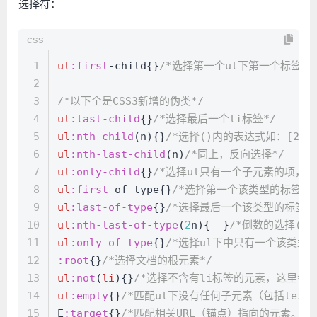
选择符：
css
1
ul
:first
-child{}
/*选择第一个ul下第一个标签（c
2
3
/*以下全是CSS3新增的伪类*/
4
ul
:last-child
{}
/*选择最后一个li标签*/
5
ul
:nth-child
(n){}
/*选择()内的表达式如：[2n+
6
ul
:nth-last-child
(n)
/*同上，反向选择*/
7
ul
:only-child
{}
/*选择ul只有一个子元素的项，这
8
ul
:first
-of-type{}
/*选择第一个该类型的标签，会
9
ul
:last-of-type
{}
/*选择最后一个该类型的标签，
10
ul
:nth-last-of-type
(
2
n){  }
/*倒数的选择(.
11
ul
:only-of-type
{}
/*选择ul下中只有一个该类型
12
:root
{}
/*选择文档的根元素*/
13
ul
:not
(
li
){}
/*选择不含有li标签的元素，这里会选
14
ul
:empty
{}
/*匹配ul下没有任何子元素（包括tex
15
E
:target
{}
/*匹配相关URL（锚点）指向的元素。*/