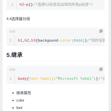
1
h2
~
p
{}
/*选择h2标签后出现的所有p标签*/
4.4选择器分组
css
1
h1
,
h2
,
h3
{backgound-
color
:
#ddd
;}
/*同时设置h1
5.继承
css
1
body
{
font-family
:
"Microsoft Yahei"
;}
/*设
继承属性
color
font